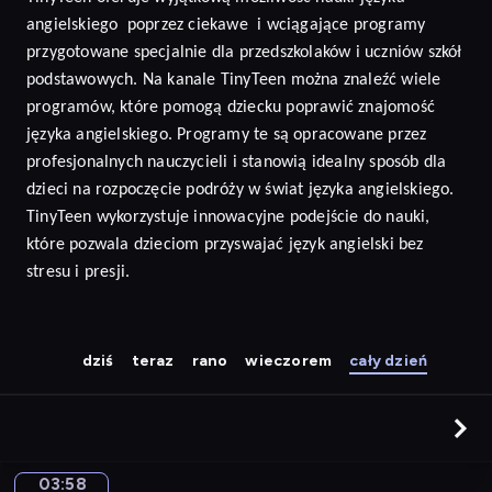
angielskiego
poprzez ciekawe
i wciągające programy
przygotowane specjalnie dla przedszkolaków i uczniów szkół
podstawowych. Na kanale TinyTeen można znaleźć wiele
programów, które pomogą dziecku poprawić znajomość
języka angielskiego.
Programy te są opracowane przez
profesjonalnych nauczycieli i stanowią idealny sposób dla
dzieci na rozpoczęcie podróży w świat języka angielskiego.
TinyTeen wykorzystuje innowacyjne podejście do nauki,
które pozwala dzieciom przyswajać język
angielski
bez
stresu i presji
.
dziś
teraz
rano
wieczorem
cały dzień
03:58
Word