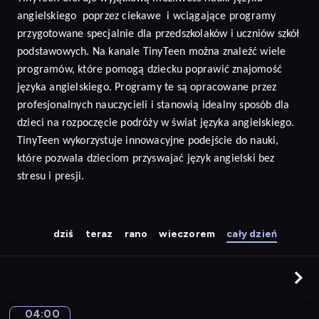
angielskiego
poprzez ciekawe
i wciągające programy
przygotowane specjalnie dla przedszkolaków i uczniów szkół
podstawowych. Na kanale TinyTeen można znaleźć wiele
programów, które pomogą dziecku poprawić znajomość
języka angielskiego.
Programy te są opracowane przez
profesjonalnych nauczycieli i stanowią idealny sposób dla
dzieci na rozpoczęcie podróży w świat języka angielskiego.
TinyTeen wykorzystuje innowacyjne podejście do nauki,
które pozwala dzieciom przyswajać język
angielski
bez
stresu i presji
.
dziś
teraz
rano
wieczorem
cały dzień
04:00
Words