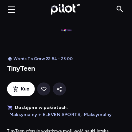
TinyTeen, Ogląda
WP Pilot
Words To Grow 22:54 - 23:00
TinyTeen
Kup
Dostępne w pakietach:
Maksymalny + ELEVEN SPORTS
,
Maksymalny
TinyTeen
oferuje wyjątkową możliwość nauki języka