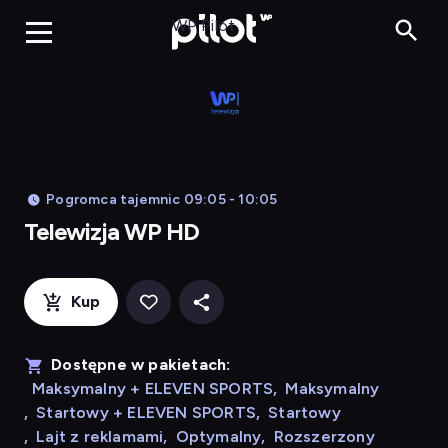
Telewizja
WP Pilot
Pogromca tajemnic 09:05 - 10:05
Telewizja WP HD
Kup
Dostępne w pakietach:
Maksymalny + ELEVEN SPORTS
,
Maksymalny
,
Startowy + ELEVEN SPORTS
,
Startowy
,
Lajt z reklamami
,
Optymalny
,
Rozszerzony