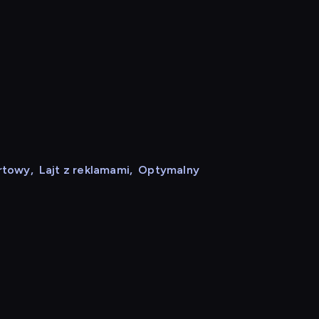
rtowy
,
Lajt z reklamami
,
Optymalny