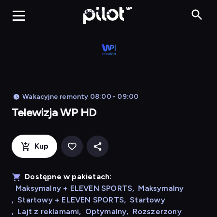
Telewizja
WP Pilot
Wakacyjne remonty 08:00 - 09:00
Telewizja WP HD
Kup
Dostępne w pakietach:
Maksymalny + ELEVEN SPORTS
,
Maksymalny
,
Startowy + ELEVEN SPORTS
,
Startowy
,
Lajt z reklamami
,
Optymalny
,
Rozszerzony