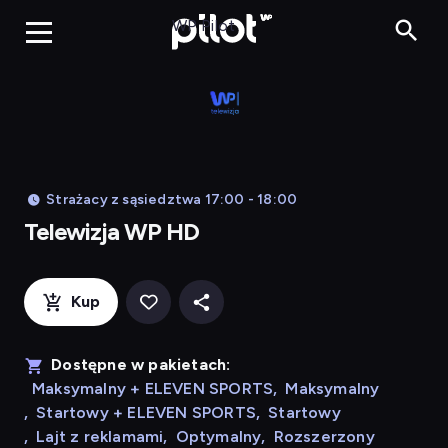
Telewizja
WP Pilot
Strażacy z sąsiedztwa 17:00 - 18:00
Telewizja WP HD
Kup
Dostępne w pakietach:
Maksymalny + ELEVEN SPORTS
,
Maksymalny
,
Startowy + ELEVEN SPORTS
,
Startowy
,
Lajt z reklamami
,
Optymalny
,
Rozszerzony