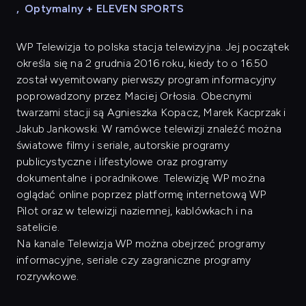
,
Optymalny + ELEVEN SPORTS
WP Telewizja
to polska stacja telewizyjna. Jej początek
określa się na 2 grudnia 2016 roku, kiedy to o 16.50
został wyemitowany pierwszy program informacyjny
poprowadzony przez Maciej Orłosia. Obecnymi
twarzami stacji są Agnieszka Kopacz, Marek Kacprzak i
Jakub Jankowski. W ramówce telewizji znaleźć można
światowe filmy i seriale, autorskie programy
publicystyczne i lifestylowe oraz programy
dokumentalne i poradnikowe. Telewizję WP można
oglądać online poprzez platformę internetową WP
Pilot oraz w telewizji naziemnej, kablówkach i na
satelicie.
Na kanale Telewizja WP można obejrzeć programy
informacyjne, seriale czy zagraniczne programy
rozrywkowe.