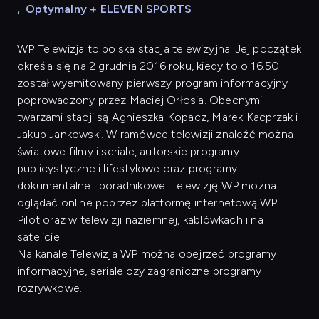
,
Optymalny + ELEVEN SPORTS
WP Telewizja
to polska stacja telewizyjna. Jej początek
określa się na 2 grudnia 2016 roku, kiedy to o 16.50
został wyemitowany pierwszy program informacyjny
poprowadzony przez Maciej Orłosia. Obecnymi
twarzami stacji są Agnieszka Kopacz, Marek Kacprzak i
Jakub Jankowski. W ramówce telewizji znaleźć można
światowe filmy i seriale, autorskie programy
publicystyczne i lifestylowe oraz programy
dokumentalne i poradnikowe. Telewizję WP można
oglądać online poprzez platformę internetową WP
Pilot oraz w telewizji naziemnej, kablówkach i na
satelicie.
Na kanale Telewizja WP można obejrzeć programy
informacyjne, seriale czy zagraniczne programy
rozrywkowe.