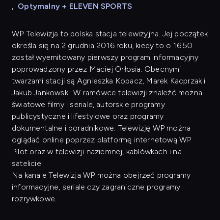
,
Optymalny + ELEVEN SPORTS
WP Telewizja
to polska stacja telewizyjna. Jej początek
określa się na 2 grudnia 2016 roku, kiedy to o 16.50
został wyemitowany pierwszy program informacyjny
poprowadzony przez Maciej Orłosia. Obecnymi
twarzami stacji są Agnieszka Kopacz, Marek Kacprzak i
Jakub Jankowski. W ramówce telewizji znaleźć można
światowe filmy i seriale, autorskie programy
publicystyczne i lifestylowe oraz programy
dokumentalne i poradnikowe. Telewizję WP można
oglądać online poprzez platformę internetową WP
Pilot oraz w telewizji naziemnej, kablówkach i na
satelicie.
Na kanale Telewizja WP można obejrzeć programy
informacyjne, seriale czy zagraniczne programy
rozrywkowe.