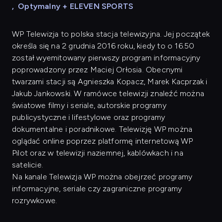
,
Optymalny + ELEVEN SPORTS
WP Telewizja
to polska stacja telewizyjna. Jej początek
określa się na 2 grudnia 2016 roku, kiedy to o 16.50
został wyemitowany pierwszy program informacyjny
poprowadzony przez Maciej Orłosia. Obecnymi
twarzami stacji są Agnieszka Kopacz, Marek Kacprzak i
Jakub Jankowski. W ramówce telewizji znaleźć można
światowe filmy i seriale, autorskie programy
publicystyczne i lifestylowe oraz programy
dokumentalne i poradnikowe. Telewizję WP można
oglądać online poprzez platformę internetową WP
Pilot oraz w telewizji naziemnej, kablówkach i na
satelicie.
Na kanale Telewizja WP można obejrzeć programy
informacyjne, seriale czy zagraniczne programy
rozrywkowe.