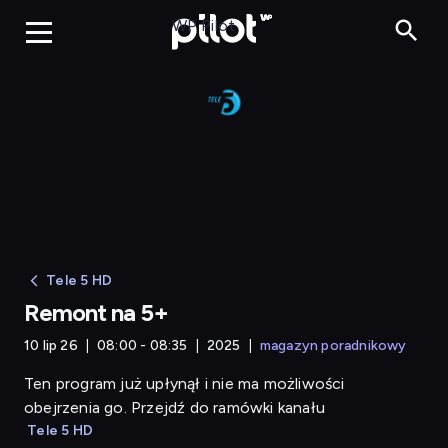
Remont na 5+
WP Pilot
Tele 5 HD
Remont na 5+
10 lip 26
08:00 - 08:35
2025
magazyn poradnikowy
Ten program już upłynął i nie ma możliwości
obejrzenia go. Przejdź do ramówki kanału
Tele 5 HD