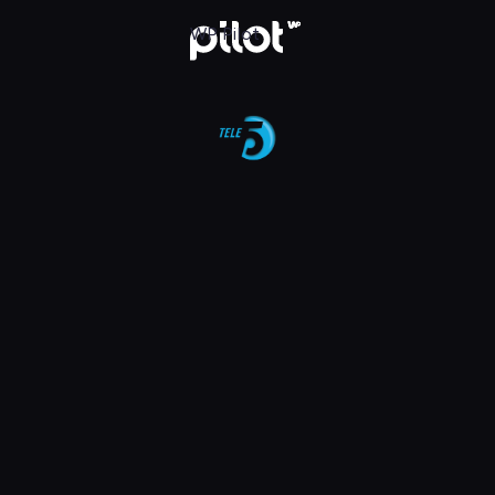
aj w WP Pilot
WP Pilot