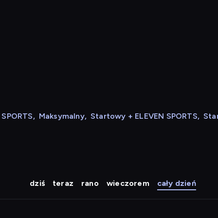
N SPORTS
,
Maksymalny
,
Startowy + ELEVEN SPORTS
,
Sta
dziś
teraz
rano
wieczorem
cały dzień