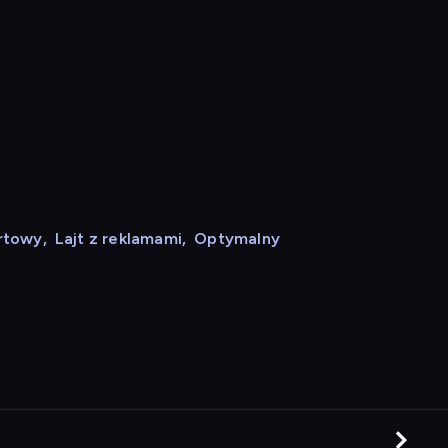
rtowy
,
Lajt z reklamami
,
Optymalny