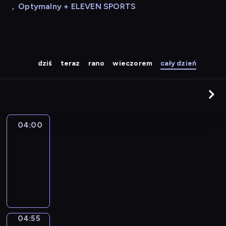
,
Optymalny + ELEVEN SPORTS
dziś
teraz
rano
wieczorem
cały dzień
04:00
Auto
zakup
04:00
-
04:55
magazyn
motoryzacyjny
04:55
Uśmiechnij