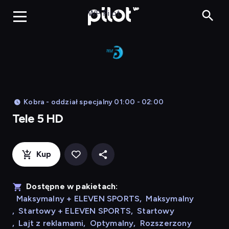
Tele 5 HD, Ogląd
WP Pilot
Kobra - oddział specjalny 01:00 - 02:00
Tele 5 HD
Kup
Dostępne w pakietach:
Maksymalny + ELEVEN SPORTS
,
Maksymalny
,
Startowy + ELEVEN SPORTS
,
Startowy
,
Lajt z reklamami
,
Optymalny
,
Rozszerzony