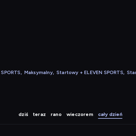
N SPORTS
,
Maksymalny
,
Startowy + ELEVEN SPORTS
,
Sta
dziś
teraz
rano
wieczorem
cały dzień