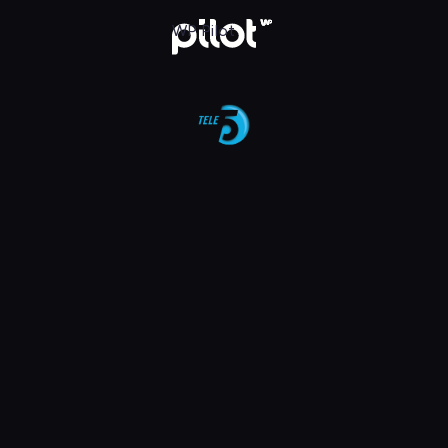
aj w WP Pilot
WP Pilot