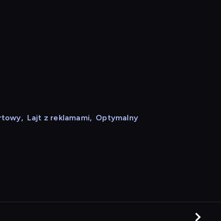
rtowy
,
Lajt z reklamami
,
Optymalny