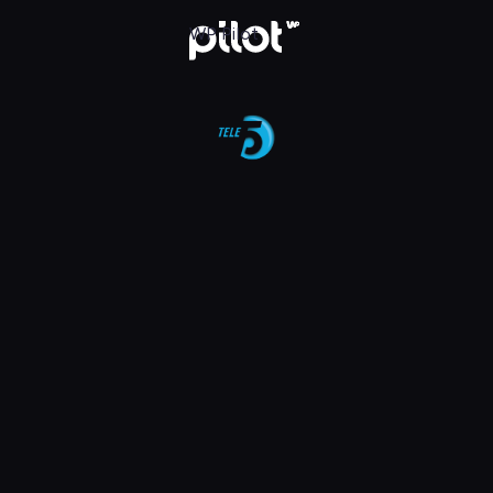
aj w WP Pilot
WP Pilot