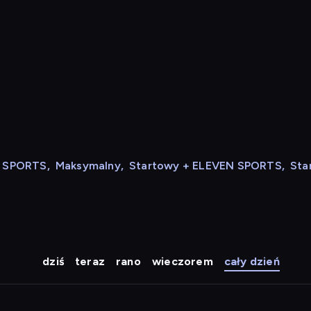
N SPORTS
,
Maksymalny
,
Startowy + ELEVEN SPORTS
,
Sta
dziś
teraz
rano
wieczorem
cały dzień