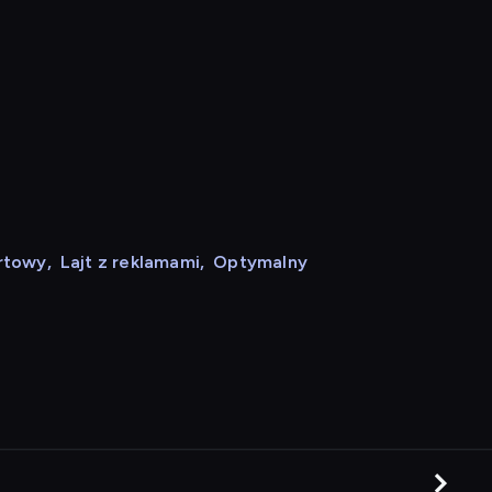
rtowy
,
Lajt z reklamami
,
Optymalny