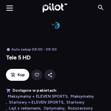
Tele 5 HD, Ogląd
WP Pilot
Auto zakup 08:00 - 09:00
Tele 5 HD
Kup
Dostępne w pakietach:
Maksymalny + ELEVEN SPORTS
,
Maksymalny
,
Startowy + ELEVEN SPORTS
,
Startowy
,
Lajt z reklamami
,
Optymalny
,
Rozszerzony