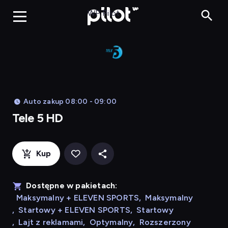
Tele 5 HD, Ogląd
WP Pilot
Auto zakup 08:00 - 09:00
Tele 5 HD
Kup
Dostępne w pakietach:
Maksymalny + ELEVEN SPORTS
,
Maksymalny
,
Startowy + ELEVEN SPORTS
,
Startowy
,
Lajt z reklamami
,
Optymalny
,
Rozszerzony