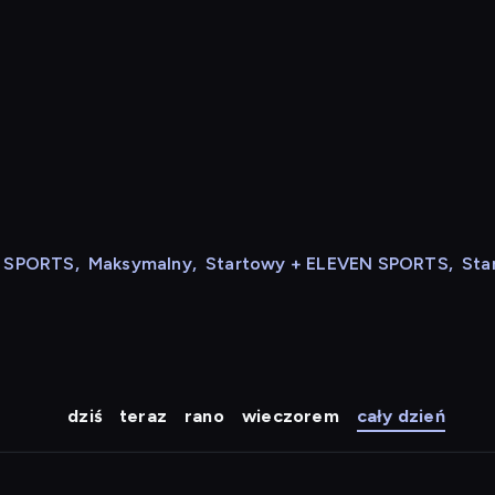
N SPORTS
,
Maksymalny
,
Startowy + ELEVEN SPORTS
,
Sta
dziś
teraz
rano
wieczorem
cały dzień