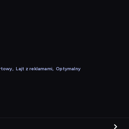
rtowy
,
Lajt z reklamami
,
Optymalny