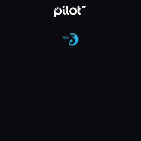
aj w WP Pilot
WP Pilot