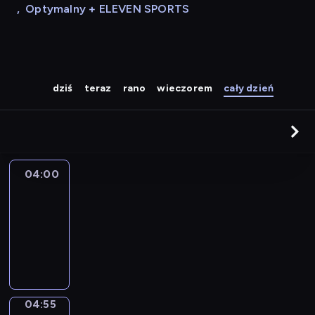
,
Optymalny + ELEVEN SPORTS
dziś
teraz
rano
wieczorem
cały dzień
04:00
Auto
zakup
04:00
-
04:55
magazyn
motoryzacyjny
04:55
Uśmiechnij