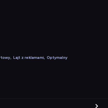
rtowy
,
Lajt z reklamami
,
Optymalny