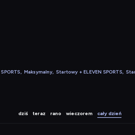
N SPORTS
,
Maksymalny
,
Startowy + ELEVEN SPORTS
,
Sta
dziś
teraz
rano
wieczorem
cały dzień