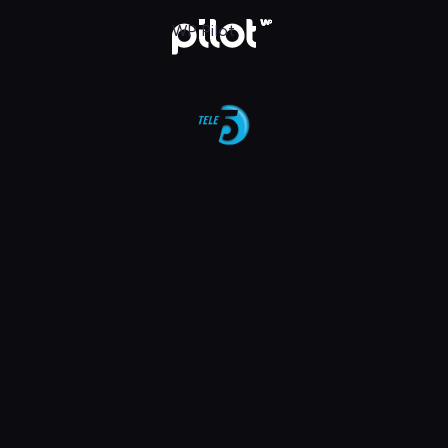
aj w WP Pilot
WP Pilot