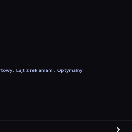
rtowy
,
Lajt z reklamami
,
Optymalny