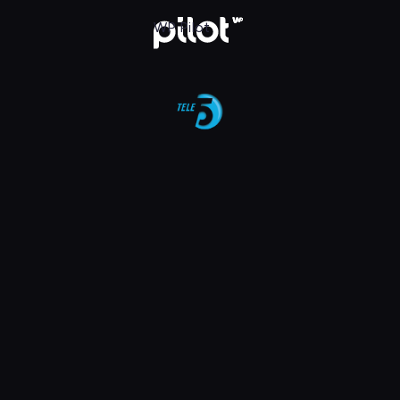
aj w WP Pilot
WP Pilot