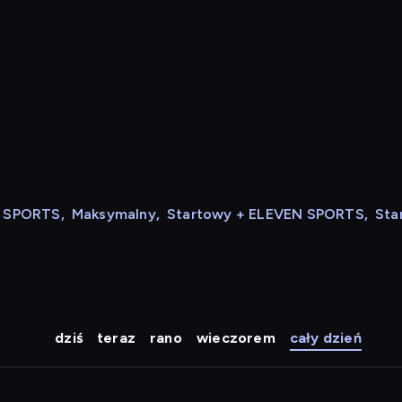
N SPORTS
,
Maksymalny
,
Startowy + ELEVEN SPORTS
,
Sta
dziś
teraz
rano
wieczorem
cały dzień