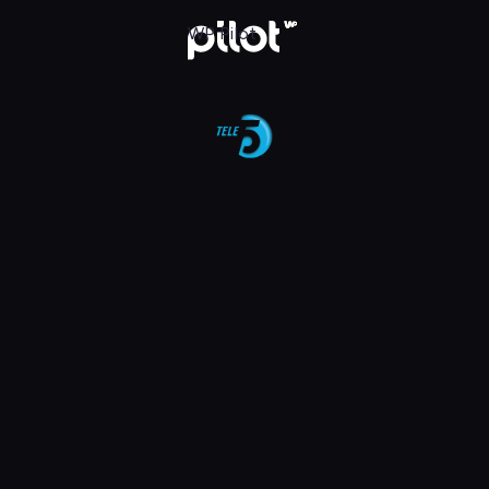
aj w WP Pilot
WP Pilot