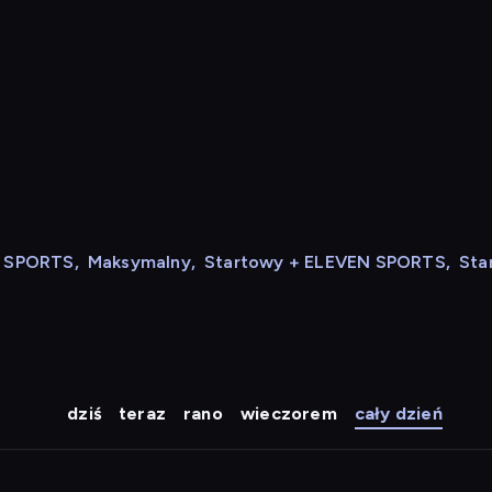
N SPORTS
,
Maksymalny
,
Startowy + ELEVEN SPORTS
,
Sta
dziś
teraz
rano
wieczorem
cały dzień