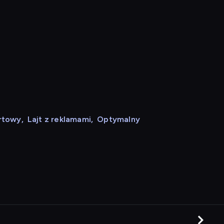
rtowy
,
Lajt z reklamami
,
Optymalny