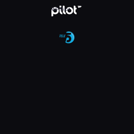
aj w WP Pilot
WP Pilot