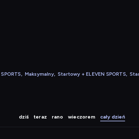
N SPORTS
,
Maksymalny
,
Startowy + ELEVEN SPORTS
,
Sta
dziś
teraz
rano
wieczorem
cały dzień