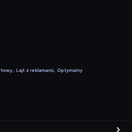
rtowy
,
Lajt z reklamami
,
Optymalny