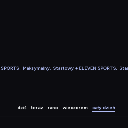
N SPORTS
,
Maksymalny
,
Startowy + ELEVEN SPORTS
,
Sta
dziś
teraz
rano
wieczorem
cały dzień