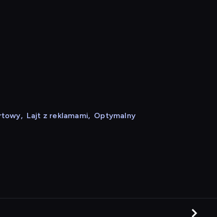
rtowy
,
Lajt z reklamami
,
Optymalny