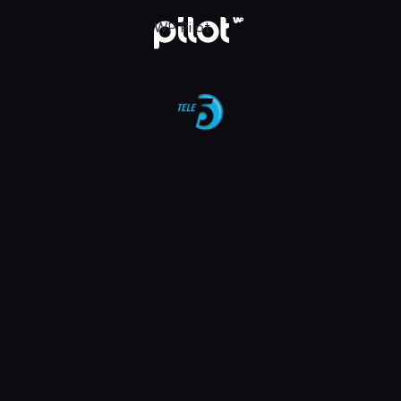
aj w WP Pilot
WP Pilot