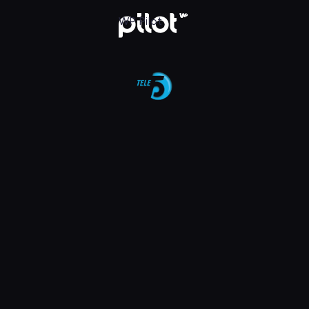
aj w WP Pilot
WP Pilot