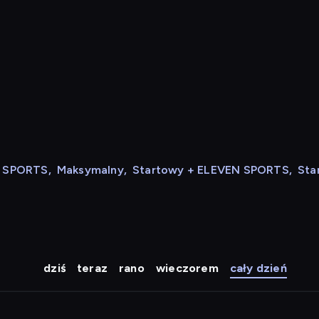
N SPORTS
,
Maksymalny
,
Startowy + ELEVEN SPORTS
,
Sta
dziś
teraz
rano
wieczorem
cały dzień