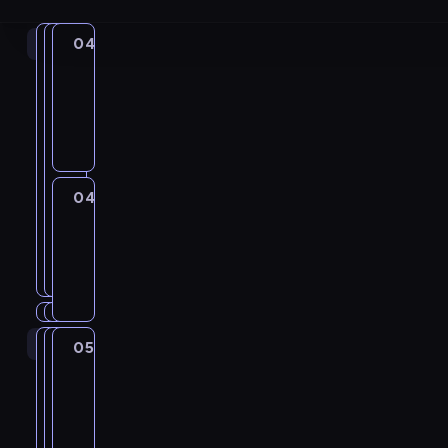
04:00
04:00
04:00
04:00
Auto
Auto
Straż
zakup
zakup
graniczna
4
04:00
04:00
04:00
-
-
-
04:55
04:55
magazyn
magazyn
04:30
serial
motoryzacyjny
motoryzacyjny
dokumentalny
04:30
Straż
C
graniczna
z
4
w
04:30
a
-
r
05:00
serial
04:55
04:55
Uśmiechnij
Uśmiechnij
t
się
się
dokumentalny
05:00
05:00
05:00
05:00
Gorączka
Gorączka
Straż
a
04:55
04:55
C
złota
złota
graniczna
s
-
-
4
z
05:00
05:00
e
05:00
05:00
kabaret
kabaret
program
program
w
05:00
-
-
r
rozrywkowy
rozrywkowy
a
-
06:00
06:00
serial
serial