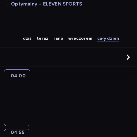
,
Optymalny + ELEVEN SPORTS
dziś
teraz
rano
wieczorem
cały dzień
04:00
Auto
zakup
04:00
-
04:55
magazyn
motoryzacyjny
04:55
Uśmiechnij