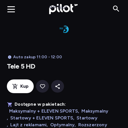
Tele 5 HD, Ogląd
WP Pilot
Auto zakup 11:00 - 12:00
Tele 5 HD
Kup
Dostępne w pakietach:
Maksymalny + ELEVEN SPORTS
,
Maksymalny
,
Startowy + ELEVEN SPORTS
,
Startowy
,
Lajt z reklamami
,
Optymalny
,
Rozszerzony