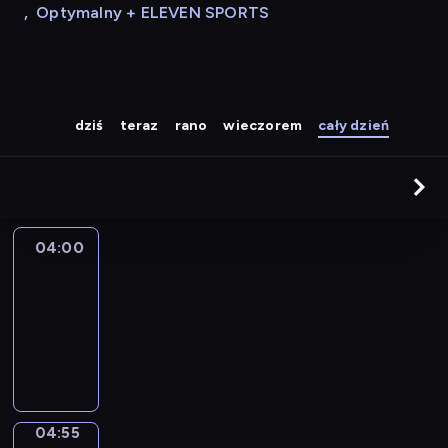
,
Optymalny + ELEVEN SPORTS
dziś
teraz
rano
wieczorem
cały dzień
04:00
Auto
zakup
04:00
-
04:55
magazyn
motoryzacyjny
04:55
Uśmiechnij