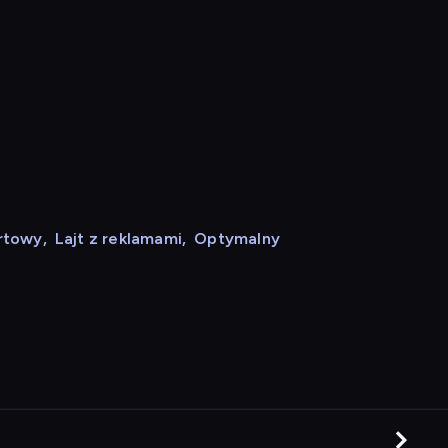
rtowy
,
Lajt z reklamami
,
Optymalny