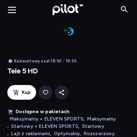
Tele 5 HD, Ogląd
WP Pilot
Kabaretowy szał 18:55 - 19:55
Tele 5 HD
Kup
Dostępne w pakietach:
Maksymalny + ELEVEN SPORTS
,
Maksymalny
,
Startowy + ELEVEN SPORTS
,
Startowy
,
Lajt z reklamami
,
Optymalny
,
Rozszerzony