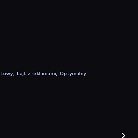
rtowy
,
Lajt z reklamami
,
Optymalny