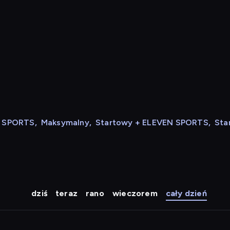
N SPORTS
,
Maksymalny
,
Startowy + ELEVEN SPORTS
,
Sta
dziś
teraz
rano
wieczorem
cały dzień