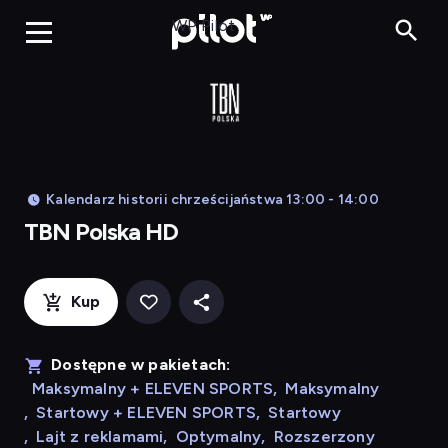
TBN Polska
WP Pilot
Kalendarz historii chrześcijaństwa 13:00 - 14:00
TBN Polska HD
Kup
Dostępne w pakietach:
Maksymalny + ELEVEN SPORTS
,
Maksymalny
,
Startowy + ELEVEN SPORTS
,
Startowy
,
Lajt z reklamami
,
Optymalny
,
Rozszerzony