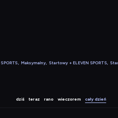
N SPORTS
,
Maksymalny
,
Startowy + ELEVEN SPORTS
,
Sta
dziś
teraz
rano
wieczorem
cały dzień