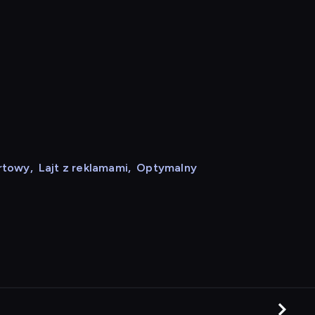
rtowy
,
Lajt z reklamami
,
Optymalny