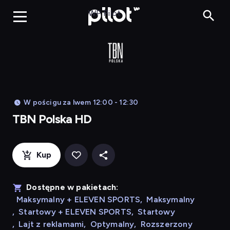
TBN Polska
WP Pilot
W pościgu za lwem 12:00 - 12:30
TBN Polska HD
Kup
Dostępne w pakietach:
Maksymalny + ELEVEN SPORTS
,
Maksymalny
,
Startowy + ELEVEN SPORTS
,
Startowy
,
Lajt z reklamami
,
Optymalny
,
Rozszerzony