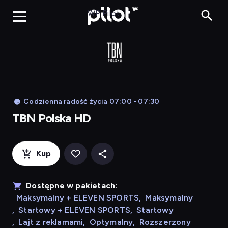
TBN Polska
WP Pilot
Codzienna radość życia 07:00 - 07:30
TBN Polska HD
Kup
Dostępne w pakietach:
Maksymalny + ELEVEN SPORTS
,
Maksymalny
,
Startowy + ELEVEN SPORTS
,
Startowy
,
Lajt z reklamami
,
Optymalny
,
Rozszerzony