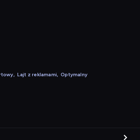
rtowy
,
Lajt z reklamami
,
Optymalny