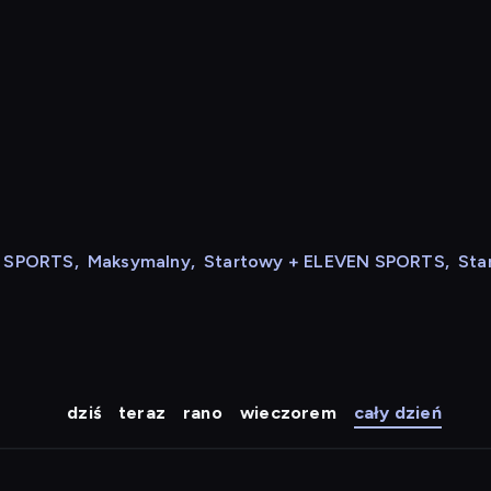
N SPORTS
,
Maksymalny
,
Startowy + ELEVEN SPORTS
,
Sta
dziś
teraz
rano
wieczorem
cały dzień