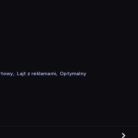
rtowy
,
Lajt z reklamami
,
Optymalny