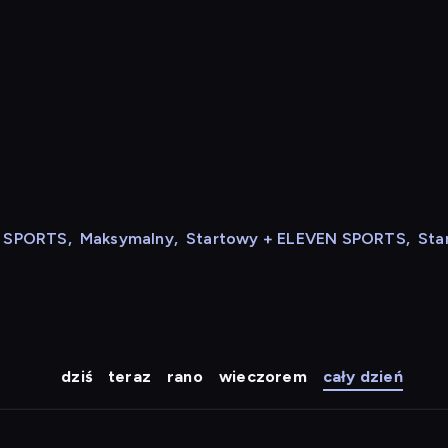
N SPORTS
,
Maksymalny
,
Startowy + ELEVEN SPORTS
,
Sta
dziś
teraz
rano
wieczorem
cały dzień