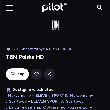
TBN Polska
WP Pilot
ZOE. Chcesz tu być 4 09:30 - 10:00
TBN Polska HD
Kup
Dostępne w pakietach:
Maksymalny + ELEVEN SPORTS
,
Maksymalny
,
Startowy + ELEVEN SPORTS
,
Startowy
,
Lajt z reklamami
,
Optymalny
,
Rozszerzony