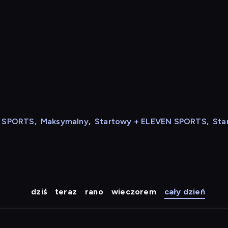
N SPORTS
,
Maksymalny
,
Startowy + ELEVEN SPORTS
,
Sta
dziś
teraz
rano
wieczorem
cały dzień