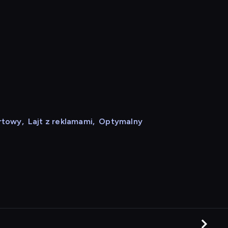
rtowy
,
Lajt z reklamami
,
Optymalny