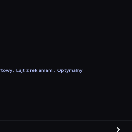
rtowy
,
Lajt z reklamami
,
Optymalny