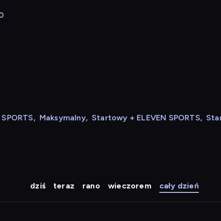
30
N SPORTS
,
Maksymalny
,
Startowy + ELEVEN SPORTS
,
Sta
dziś
teraz
rano
wieczorem
cały dzień