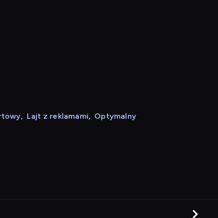
rtowy
,
Lajt z reklamami
,
Optymalny