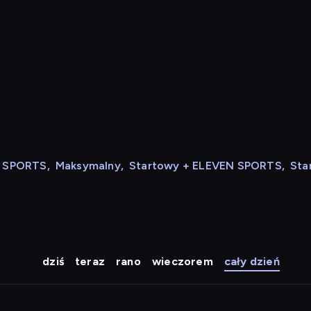
N SPORTS
,
Maksymalny
,
Startowy + ELEVEN SPORTS
,
Sta
dziś
teraz
rano
wieczorem
cały dzień