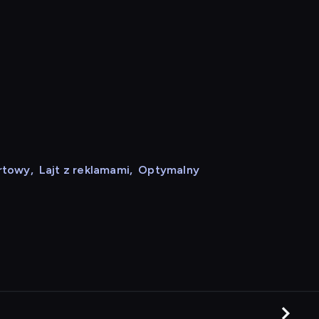
rtowy
,
Lajt z reklamami
,
Optymalny