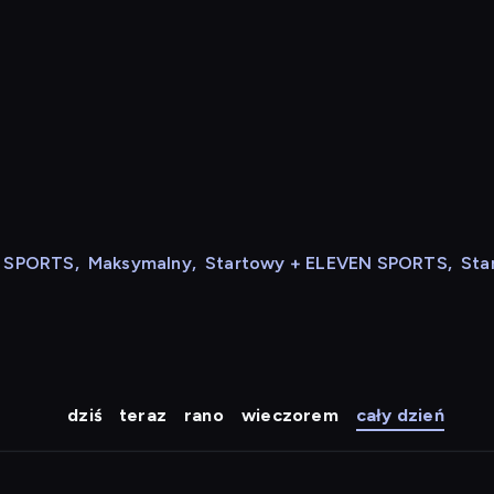
N SPORTS
,
Maksymalny
,
Startowy + ELEVEN SPORTS
,
Sta
dziś
teraz
rano
wieczorem
cały dzień