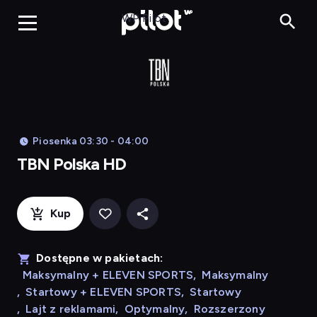
TBN Polska
WP Pilot
Piosenka 03:30 - 04:00
TBN Polska HD
Kup
Dostępne w pakietach:
Maksymalny + ELEVEN SPORTS
,
Maksymalny
,
Startowy + ELEVEN SPORTS
,
Startowy
,
Lajt z reklamami
,
Optymalny
,
Rozszerzony