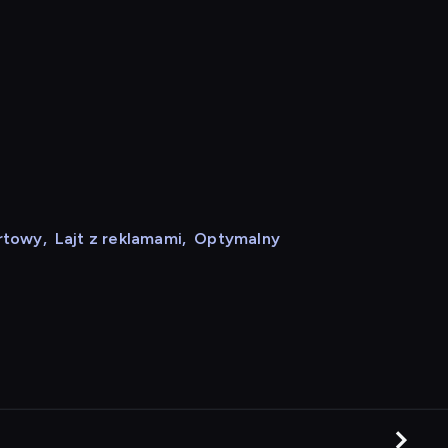
rtowy
,
Lajt z reklamami
,
Optymalny