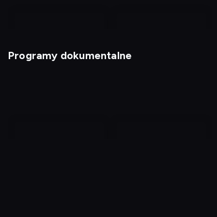
Programy dokumentalne
1, 2, 3... Kabaret!
Magia nagości: Szwecja
2
Tajemnice, które miały
Rolex Monterey
trwać wiecznie
Motorsports Reunion