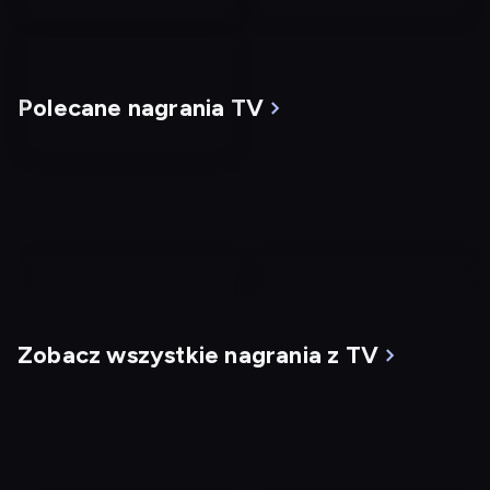
Polecane nagrania TV
nagranie
nagranie
z
z
Zobacz wszystkie nagrania z TV
tv
tv
Mgła
G.I. Jane
Dostępny do: 10.08,
18:00