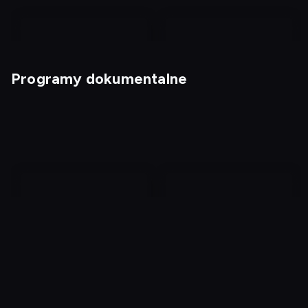
Programy dokumentalne
Wariaci za kierownicą 6
Mistrzowie Kabaretu 15
Na tropie potwora
Pogrzebani za domem 5