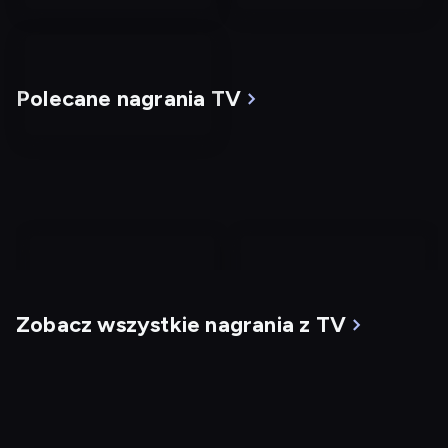
Polecane nagrania TV
nagranie
nagranie
z
z
Zobacz wszystkie nagrania z TV
tv
tv
Mgła
G.I. Jane