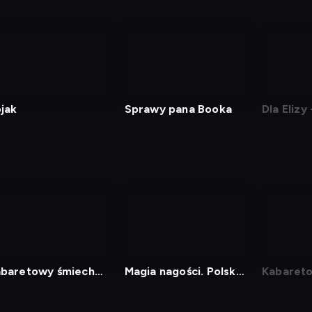
jak
Sprawy pana Booka
Dla Elizy
rodziny 
baretowy śmiech
Magia nagości. Polska -
Kabaret
rupowy
Najsmaczniejsze kąski