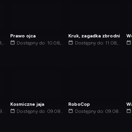
nagranie
nagranie
z
z
tv
tv
Prawo ojca
Kruk, zagadka zbrodni
Wc
8,
Dostępny do: 10.08,
Dostępny do: 11.08,
22:30
00:55
nagranie
nagranie
z
z
tv
tv
Kosmiczne jaja
RoboCop
Wa
8,
Dostępny do: 09.08,
Dostępny do: 09.08,
14:05
15:47