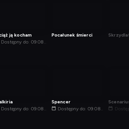
nagranie
nagranie
nagra
z
z
z
tv
tv
tv
iąż ją kocham
Pocałunek śmierci
Skrzydla
Dostępny do: 09.08,
10:50
nagranie
nagranie
nagra
z
z
z
tv
tv
tv
lkiria
Spencer
Scenariu
Dostępny do: 09.08,
Dostępny do: 09.08,
Dostęp
20:56
10:15
16:00