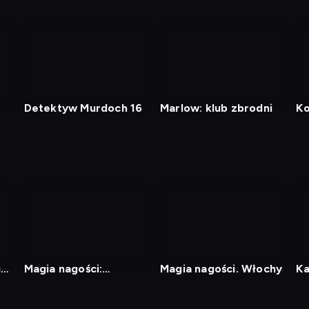
Detektyw Murdoch 16
Marlow: klub zbrodni
Ko
u
Magia nagości:
Magia nagości. Włochy
Ka
Szwecja 2
g