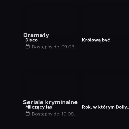
nagranie
z
Dramaty
tv
Disco
Królową być
Dostępny do: 09.08,
04:50
nagranie
nagranie
z
z
Seriale kryminalne
tv
tv
Milczący las
Rok, w którym Dolly
Dostępny do: 10.08,
Parton była moją
19:45
mamą