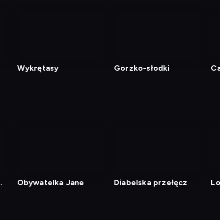
nagranie
nagranie
z
z
tv
tv
Wykrętasy
Gorzko-słodki
Ca
Jo
nagranie
z
tv
Obywatelka Jane
Diabelska przełęcz
Lo