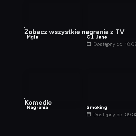
nagranie
nagranie
z
z
Zobacz wszystkie nagrania z TV
tv
tv
Mgła
G.I. Jane
Dostępny do: 10.0
18:00
nagranie
z
Komedie
tv
Nagrania
Smoking
Dostępny do: 09.0
12:01