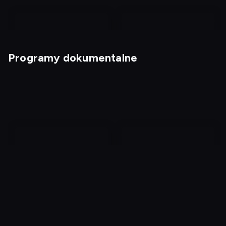
Programy dokumentalne
Magia nagości. Włochy
Magia nagości. Finlandia
4
W poszukiwaniu
Rzeźnicy z Los Angeles
potwora 3