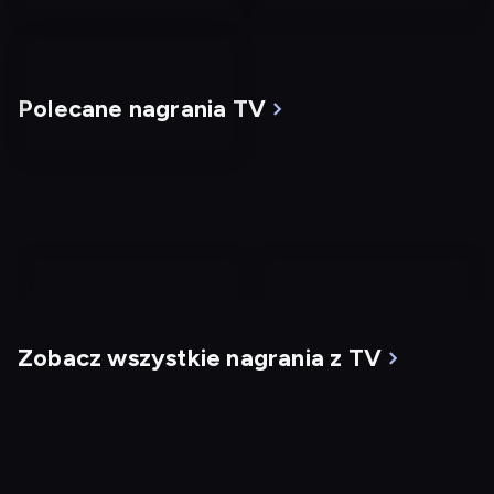
Polecane nagrania TV
nagranie
nagranie
z
z
Zobacz wszystkie nagrania z TV
tv
tv
Mgła
G.I. Jane