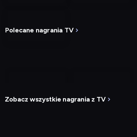
Polecane nagrania TV
nagranie
nagranie
z
z
Zobacz wszystkie nagrania z TV
tv
tv
Mgła
G.I. Jane