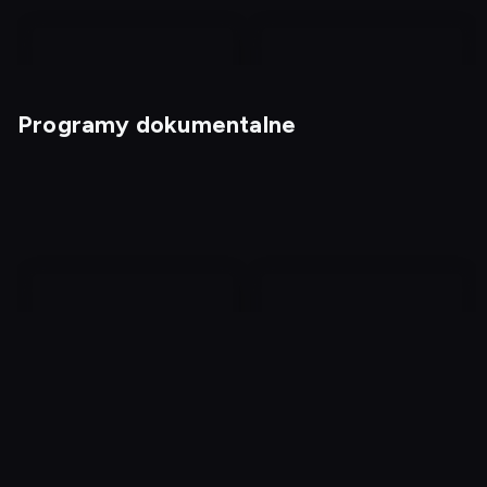
Programy dokumentalne
Kabaretowe hity
Kabaretowe przeboje 4
Medycy, którzy zabijają
Jak powstała Ziemia
2