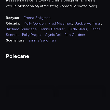
Reżyserka i scenarzystka Emma Seligman z finezją
kreuje nienachalną atmosferę komedii obyczajowej.
Reżyser:
Emma Seligman
Obsada:
Molly Gordon
,
Fred Melamed
,
Jackie Hoffman
,
Richard Brundage
,
Danny Deferrari
,
Cilda Shaur
,
Rachel
Sennott
,
Polly Draper
,
Glynis Bell
,
Rita Gardner
Scenariusz:
Emma Seligman
Polecane
nagranie
nagranie
z
z