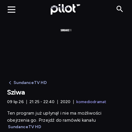
Sziwa
WP Pilot
SundanceTV HD
Sziwa
09 lip 26
21:25 - 22:40
2020
komediodramat
Ten program już upłynął i nie ma możliwości
obejrzenia go. Przejdź do ramówki kanału
SundanceTV HD