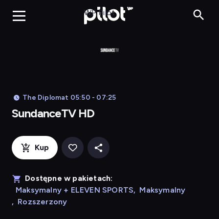
SundanceT
WP Pilot
The Diplomat 05:50 - 07:25
SundanceTV HD
Kup
Dostępne w pakietach:
Maksymalny + ELEVEN SPORTS
,
Maksymalny
,
Rozszerzony